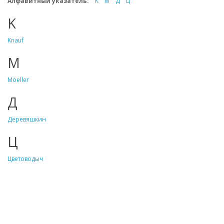
Алфавитный указатель:
K
M
Д
Ц
K
Knauf
M
Moeller
Д
Деревяшкин
Ц
Цветоводыч